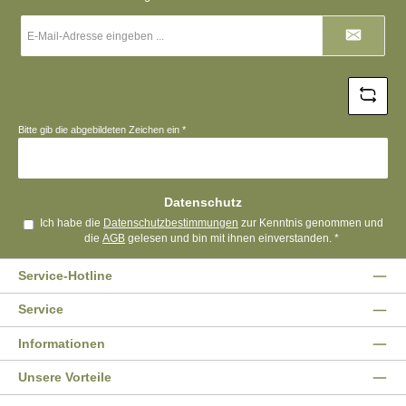
E-
Mail-
Adresse
*
Bitte gib die abgebildeten Zeichen ein
*
Datenschutz
Ich habe die
Datenschutzbestimmungen
zur Kenntnis genommen und
die
AGB
gelesen und bin mit ihnen einverstanden.
*
Service-Hotline
Service
Informationen
Unsere Vorteile