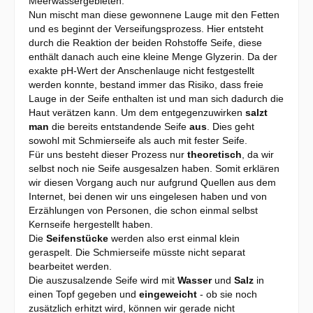
Meerwassergebieten.
Nun mischt man diese gewonnene Lauge mit den Fetten
und es beginnt der Verseifungsprozess. Hier entsteht
durch die Reaktion der beiden Rohstoffe Seife, diese
enthält danach auch eine kleine Menge Glyzerin. Da der
exakte pH-Wert der Anschenlauge nicht festgestellt
werden konnte, bestand immer das Risiko, dass freie
Lauge in der Seife enthalten ist und man sich dadurch die
Haut verätzen kann. Um dem entgegenzuwirken
salzt
man
die bereits entstandende Seife
aus
. Dies geht
sowohl mit Schmierseife als auch mit fester Seife.
Für uns besteht dieser Prozess nur
theoretisch
, da wir
selbst noch nie Seife ausgesalzen haben. Somit erklären
wir diesen Vorgang auch nur aufgrund Quellen aus dem
Internet, bei denen wir uns eingelesen haben und von
Erzählungen von Personen, die schon einmal selbst
Kernseife hergestellt haben.
Die
Seifenstücke
werden also erst einmal klein
geraspelt. Die Schmierseife müsste nicht separat
bearbeitet werden.
Die auszusalzende Seife wird mit
Wasser
und
Salz
in
einen Topf gegeben und
eingeweicht
- ob sie noch
zusätzlich erhitzt wird, können wir gerade nicht