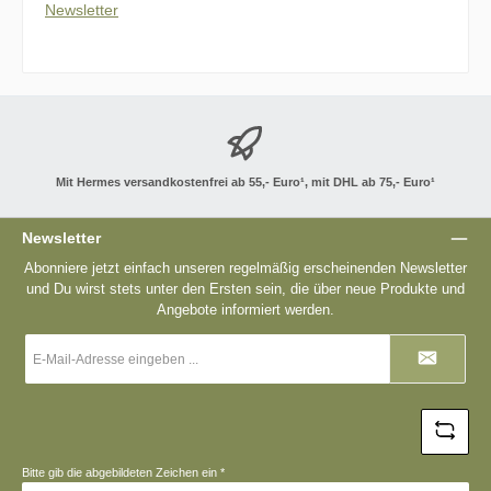
Newsletter
Mit Hermes versandkostenfrei ab 55,- Euro¹, mit DHL ab 75,- Euro¹
Newsletter
Abonniere jetzt einfach unseren regelmäßig erscheinenden Newsletter
und Du wirst stets unter den Ersten sein, die über neue Produkte und
Angebote informiert werden.
E-
Mail-
Adresse
*
Bitte gib die abgebildeten Zeichen ein
*