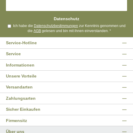
Datenschutz
Ich habe die
Datenschutzbestimmungen
zur Kenntnis genommen und
die
AGB
gelesen und bin mit ihnen einverstanden.
*
Service-Hotline
Service
Informationen
Unsere Vorteile
Versandarten
Zahlungsarten
Sicher Einkaufen
Firmensitz
Über uns