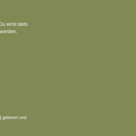
u wirst stets
 werden.
B
gelesen und