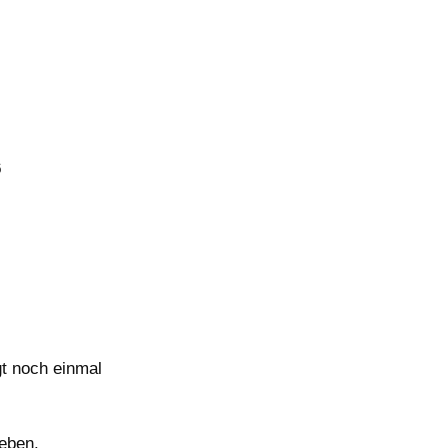
!
6
gt noch einmal
eben.