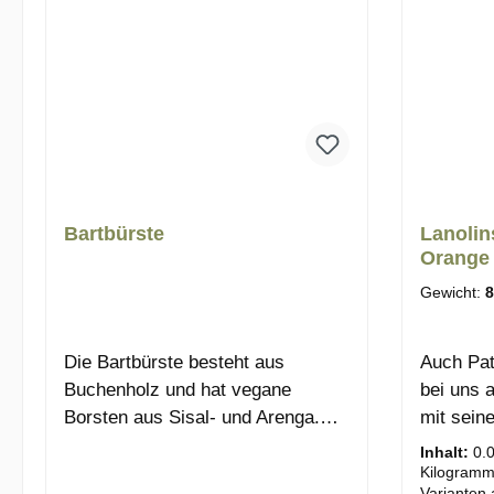
Bartbürste
Lanolin
Orange
Gewicht:
8
Die Bartbürste besteht aus
Auch Pa
Buchenholz und hat vegane
bei uns a
Borsten aus Sisal- und Arenga.Sie
mit sein
kommt durch ihre Festigkeit auch
Eigensch
Inhalt:
0.
gut durch einen störrischen Bart,
Seifen f
Kilogramm
Varianten 