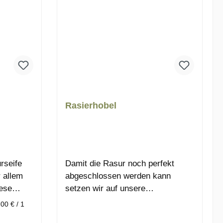
Rasierhobel
rseife
Damit die Rasur noch perfekt
 allem
abgeschlossen werden kann
iese
setzen wir auf unsere
, Hände
Rasierhobel. Hier wird eine
00 € / 1
und auch
Rasierklinge eingesetzt. Durch die