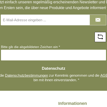
tzt einfach unseren regelmäßig erscheinenden Newsletter und D
direkt auf der Seife oder 
en Ersten sein, die über neue Produkte und Angebote informiert
schon angeschnittenen S
E-
die Seife in einer Rasiers
Mail-
aufzuschäumen. Evtl. gie
Adresse
noch ein bisschen warme
*
Wasser nach.Auch das
Aufschäumen direkt im G
Bitte gib die abgebildeten Zeichen ein
*
funktioniert sehr gut. Die
Rasierseife kann somit n
eigener Vorliebe angewen
werden.Die Seife riecht s
Datenschutz
Sandelholz, der Duft ist n
die
Datenschutzbestimmungen
zur Kenntnis genommen und die
AG
intensiv wie bei unseren
bin mit ihnen einverstanden.
*
Handseifen. Das Seifens
riecht natürlich stärker al
Schaum selbst. Aufgesch
der Duft sehr dezent, dam
Informationen