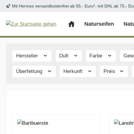
Mit Hermes versandkostenfrei ab 55,- Euro¹, mit DHL ab 75,- Eu
m Hauptinhalt springen
Zur Suche springen
Zur Hauptnavigation springen
Naturseifen
Nat
Hersteller
Duft
Farbe
Gew
Überfettung
Herkunft
Preis