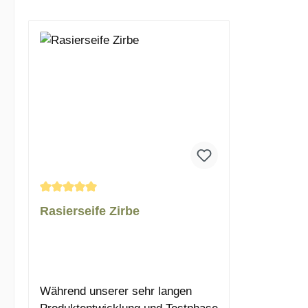
Weinheim
Für die Reise würde ein
Reise w
sind Abw
Gummiband ausreichen und Mann
ausreich
und Must
hat seine Rasierseife auch immer
Rasierse
dabei.Durch das zeitlose Material
empfehle
ist sie auch
abzutroc
spülmaschinengeeignet.Wir
noch lan
empfehlen immer, die Seife gut
behält.
abzutrocknen, auch wenn
ca. 9,5 
Edelstahl rostfrei
ist.AbmessungenDurchmesser ca.
13,5 cmHöhe ca. 2 cm
Durchschnittliche Bewertung von 5 von 5 Sternen
Rasierseife Zirbe
Während unserer sehr langen