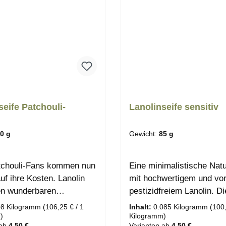
seife Patchouli-
Lanolinseife sensitiv
0 g
Gewicht:
85 g
tchouli-Fans kommen nun
Eine minimalistische Natu
uf ihre Kosten. Lanolin
mit hochwertigem und vor
en wunderbaren
pestizidfreiem Lanolin. D
aften ist wie alle unsere
Naturseife ist für Körper
08 Kilogramm
(106,25 € / 1
Inhalt:
0.085 Kilogramm
(100,
ür Körper, Hände und
und Gesicht verwendbar 
)
Kilogramm)
ab
4,50 €
Varianten ab
4,50 €