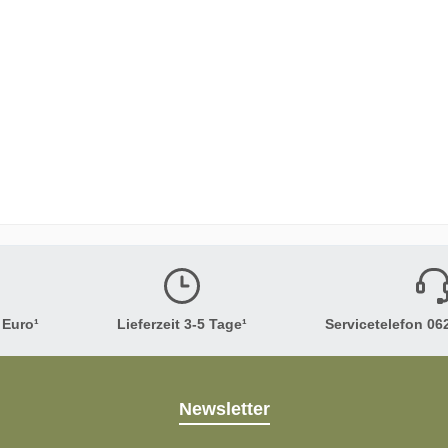
was durch einige Rohstof
erforderlich ist. Dadurch
Rasierseifen immer recht 
aus, da die Seifenmasse 
in Form gedrückt wird. Di
Überfettung liegt bei 4 %,
die Klinge beim Rasieren 
verklebt.Der Schaum hat 
feste, kompakte und scho
cremige Haptik, wie unse
feststellten.Zur Anwendu
empfehlen wir folgende
Vorgehensweise:Zum
 Euro¹
Lieferzeit 3-5 Tage¹
Servicetelefon 062
Aufschäumen weichen wi
Raiserpinsel ein paar Min
etwas warmem Wasser ei
Newsletter
schwenken wir das übers
Wasser ab und beginnen 