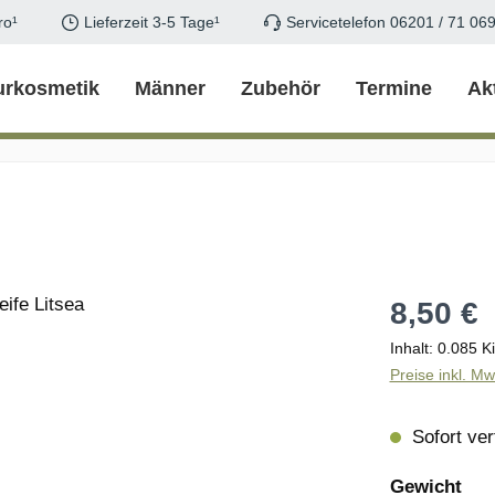
ro¹
Lieferzeit 3-5 Tage¹
Servicetelefon 06201 / 71 06
urkosmetik
Männer
Zubehör
Termine
Ak
Regulärer Pr
8,50 €
Inhalt:
0.085 K
Preise inkl. M
Sofort verf
aus
Gewicht