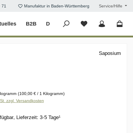
9 71
Manufaktur in Baden-Württemberg
Service/Hilfe
tuelles
B2B
DIY
Saposium
eis:
ilogramm
(100,00 € / 1 Kilogramm)
wSt. zzgl. Versandkosten
ügbar, Lieferzeit: 3-5 Tage¹
wählen