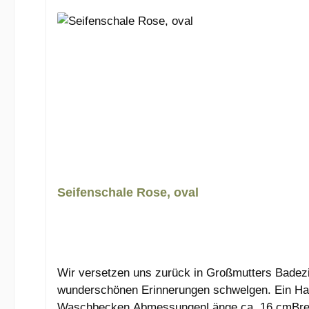
Produktgalerie überspringen
Seifenschale Rose, oval
Wir versetzen uns zurück in Großmutters Badez
wunderschönen Erinnerungen schwelgen. Ein Hauch
Waschbecken.AbmessungenLänge ca. 16 cmBreit