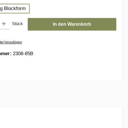
 g Blockform
ion ist zurzeit nicht verfügbar.)
: Gib den gewünschten Wert ein oder benutze die Schaltflächen um die
Stück
In den Warenkorb
tel hinzufügen
mmer:
2308-85B