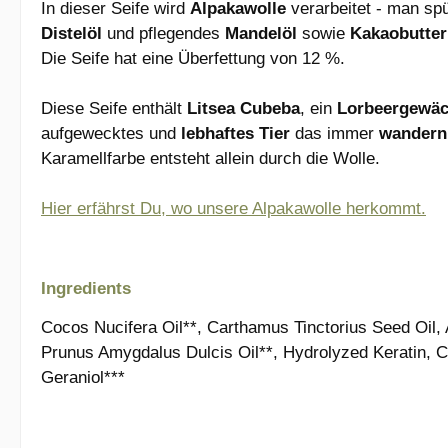
In dieser Seife wird
Alpakawolle
verarbeitet - man spür
Distelöl
und pflegendes
Mandelöl
sowie
Kakaobutte
Die Seife hat eine Überfettung von 12 %.
Diese Seife enthält
Litsea Cubeba
, ein
Lorbeergewä
aufgewecktes und
lebhaftes Tier
das immer
wander
Karamellfarbe entsteht allein durch die Wolle.
Hier erfährst Du, wo unsere Alpakawolle herkommt.
Ingredients
Cocos Nucifera Oil**, Carthamus Tinctorius Seed Oil
Prunus Amygdalus Dulcis Oil**, Hydrolyzed Keratin, Cit
Geraniol***