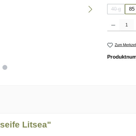
40 g
85
(Diese Opt
Produkt Anzahl
Zum Merkzet
Produktnu
eife Litsea"