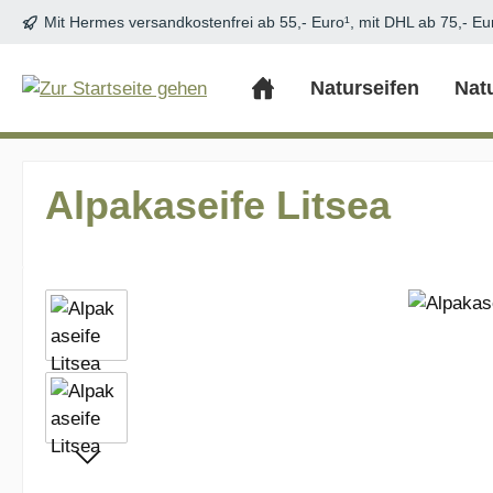
Mit Hermes versandkostenfrei ab 55,- Euro¹, mit DHL ab 75,- Eu
m Hauptinhalt springen
Zur Suche springen
Zur Hauptnavigation springen
Naturseifen
Nat
Alpakaseife Litsea
Bildergalerie überspringen