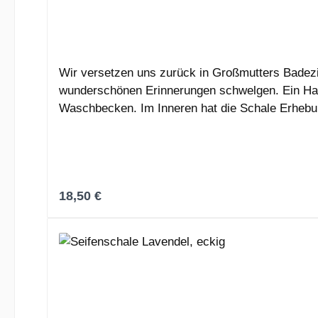
Wir versetzen uns zurück in Großmutters Badez
wunderschönen Erinnerungen schwelgen. Ein Hauch
Waschbecken. Im Inneren hat die Schale Erhebun
ca. 10 cmHöhe ca. 3 cm
Regulärer Preis:
18,50 €