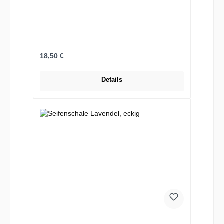
Regulärer Preis:
18,50 €
Details