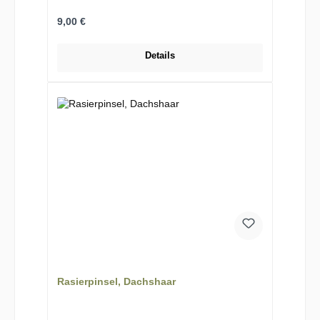
Regulärer Preis:
9,00 €
Details
Rasierpinsel, Dachshaar