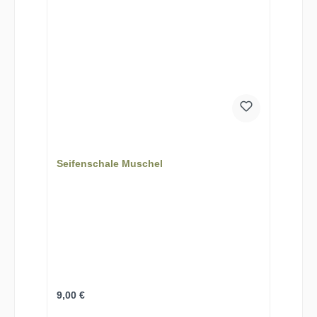
Seifenschale Muschel
Regulärer Preis:
9,00 €