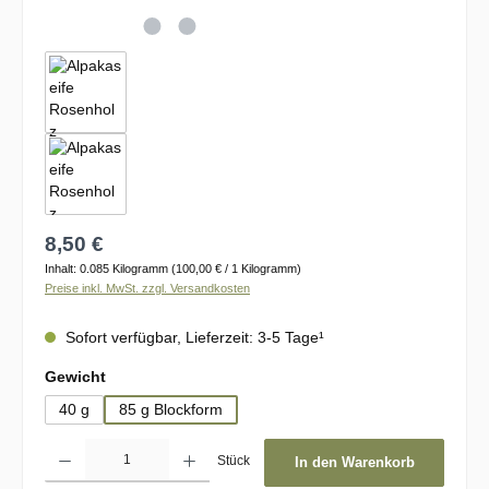
Regulärer Preis:
8,50 €
Inhalt:
0.085 Kilogramm
(100,00 € / 1 Kilogramm)
Preise inkl. MwSt. zzgl. Versandkosten
Sofort verfügbar, Lieferzeit: 3-5 Tage¹
auswählen
Gewicht
40 g
85 g Blockform
Produkt Anzahl: Gib den gewünschten Wert ein oder benutze die Schaltflächen um d
Stück
In den Warenkorb