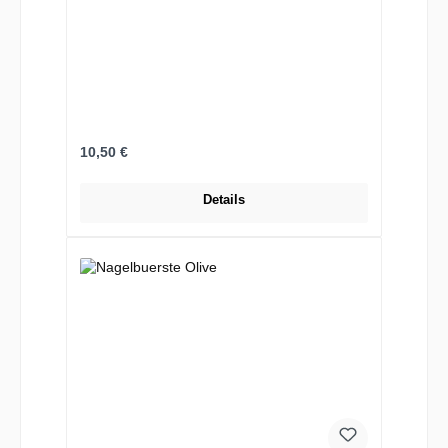
Regulärer Preis:
10,50 €
Details