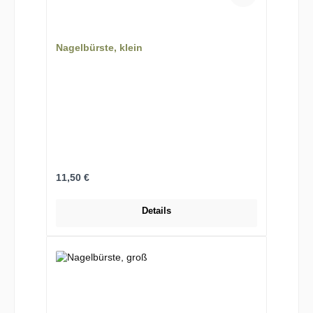
Nagelbürste, klein
Regulärer Preis:
11,50 €
Details