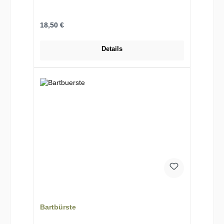
Regulärer Preis:
18,50 €
Details
Bartbürste