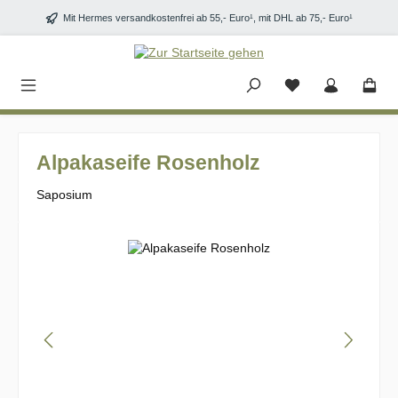
Zum Hauptinhalt springen
Mit Hermes versandkostenfrei ab 55,- Euro¹, mit DHL ab 75,- Euro¹
Alpakaseife Rosenholz
Saposium
Bildergalerie überspringen