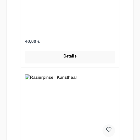
Regulärer Preis:
40,00 €
Details