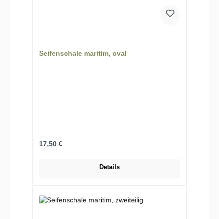
Seifenschale maritim, oval
Regulärer Preis:
17,50 €
Details