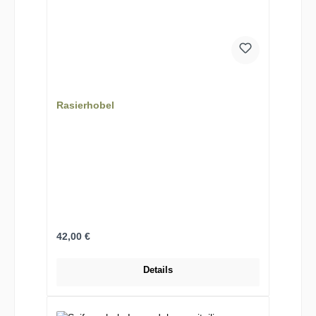
Rasierhobel
Regulärer Preis:
42,00 €
Details