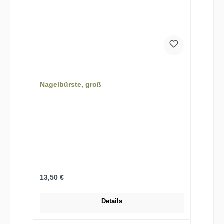
Nagelbürste, groß
Regulärer Preis:
13,50 €
Details