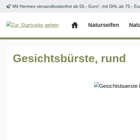
Mit Hermes versandkostenfrei ab 55,- Euro¹, mit DHL ab 75,- Eu
m Hauptinhalt springen
Zur Suche springen
Zur Hauptnavigation springen
Naturseifen
Nat
Gesichtsbürste, rund
Bildergalerie überspringen