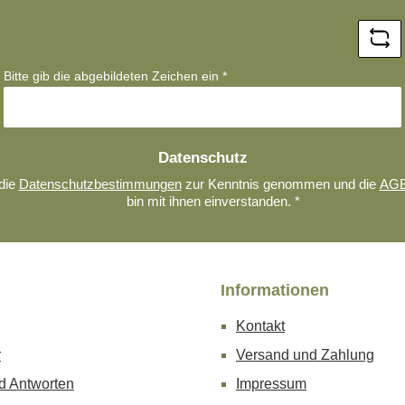
Adresse
*
Bitte gib die abgebildeten Zeichen ein
*
Datenschutz
die
Datenschutzbestimmungen
zur Kenntnis genommen und die
AG
bin mit ihnen einverstanden.
*
Informationen
Kontakt
r
Versand und Zahlung
d Antworten
Impressum