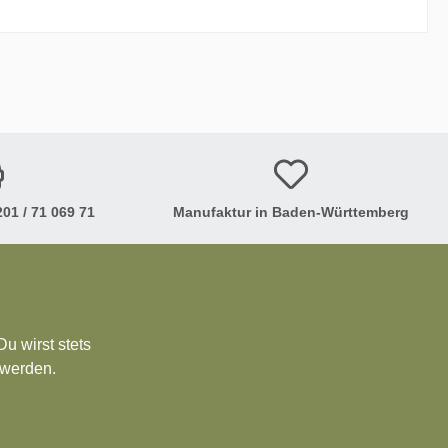
01 / 71 069 71
Manufaktur in Baden-Württemberg
u wirst stets
 werden.