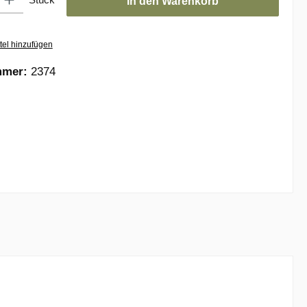
In den Warenkorb
tel hinzufügen
mmer:
2374