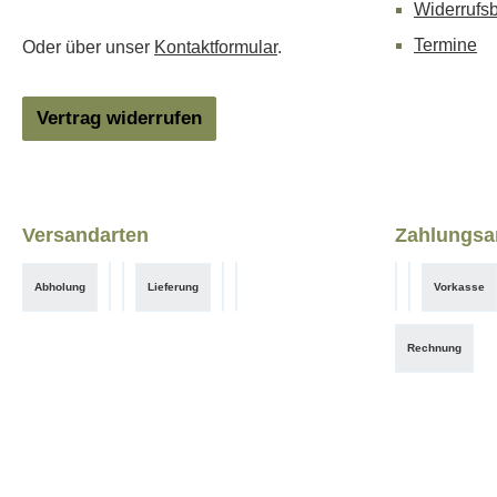
Widerrufs
Termine
Oder über unser
Kontaktformular
.
Vertrag widerrufen
Versandarten
Zahlungsa
Abholung
Lieferung
Vorkasse
DHL
DHL-Gewerbe
Hermes
Hermes-Gewerbe
Klarna Expr
Benutzerdef
Rechnung