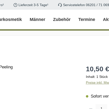
ro¹
Lieferzeit 3-5 Tage¹
Servicetelefon 06201 / 71 06
urkosmetik
Männer
Zubehör
Termine
Ak
Regulärer Pr
10,50 
Inhalt:
1 Stück
Preise inkl. M
Sofort verf
Produkt Anzahl