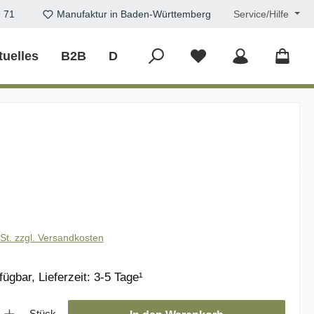
9 71
Manufaktur in Baden-Württemberg
Service/Hilfe
tuelles
B2B
DIY
eis:
€
wSt. zzgl. Versandkosten
ügbar, Lieferzeit: 3-5 Tage¹
: Gib den gewünschten Wert ein oder benutze die Schaltflächen um die
Stück