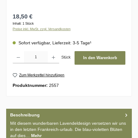
Regulärer Preis:
18,50 €
Inhalt:
1 Stück
Preise inkl. MwSt. zzgl. Versandkosten
Sofort verfügbar, Lieferzeit: 3-5 Tage¹
Produkt Anzahl: Gib den gewünschten Wert ein oder benutze die Schaltflächen um d
Stück
In den Warenkorb
Zum Merkzettel hinzufügen
Produktnummer:
2557
Beschreibung
Mit diesem wunderbaren Lavendeldesign versetzen wir uns
in den letzten Frankreich-urlaub. Die blau-violetten Blüten
auf dies…
Mehr