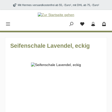
Zum Hauptinhalt springen
Mit Hermes versandkostenfrei ab 55,- Euro¹, mit DHL ab 75,- Euro¹
Seifenschale Lavendel, eckig
Bildergalerie überspringen