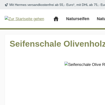
Mit Hermes versandkostenfrei ab 55,- Euro¹, mit DHL ab 75,- Eu
m Hauptinhalt springen
Zur Suche springen
Zur Hauptnavigation springen
Naturseifen
Nat
Seifenschale Olivenholz
Bildergalerie überspringen