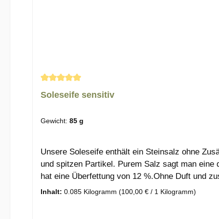
Durchschnittliche Bewertung von 5 von 5 Sterne
Soleseife sensitiv
Gewicht:
85 g
Unsere Soleseife enthält ein Steinsalz ohne Zus
und spitzen Partikel. Purem Salz sagt man eine 
hat eine Überfettung von 12 %.Ohne Duft und zusä
Seifenduft, der beim Seife sieden entsteht.Du mö
Inhalt:
0.085 Kilogramm
(100,00 € / 1 Kilogramm)
Amygdalus Dulcis Oil**, Aqua, Orbignya Oleifer
ChlorideInhaltMandelöl**, Wasser, Babassuöl**, S