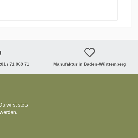
efertigt. Daher sind Abweichungen in Form,
01 / 71 069 71
Manufaktur in Baden-Württemberg
u wirst stets
 werden.