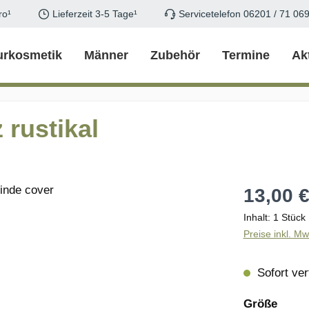
ro¹
Lieferzeit 3-5 Tage¹
Servicetelefon 06201 / 71 06
urkosmetik
Männer
Zubehör
Termine
Ak
 rustikal
Regulärer Pr
13,00 
Inhalt:
1 Stück
Preise inkl. M
Sofort verf
ausw
Größe