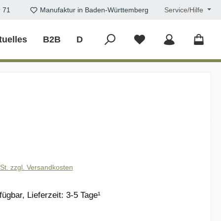
9 71
Manufaktur in Baden-Württemberg
Service/Hilfe
tuelles
B2B
DIY
eis:
€
wSt. zzgl. Versandkosten
ügbar, Lieferzeit: 3-5 Tage¹
ählen