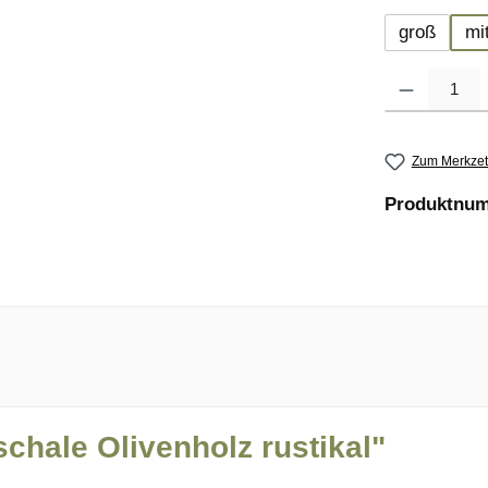
groß
mit
Produkt Anzahl
Zum Merkzet
Produktnu
chale Olivenholz rustikal"