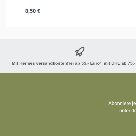
biologischem AnbauAlle unsere Produkte werden 
Regulärer Preis:
8,50 €
Farbe und Muster möglich.
Mit Hermes versandkostenfrei ab 55,- Euro¹, mit DHL ab 75,-
Abonniere je
unter d