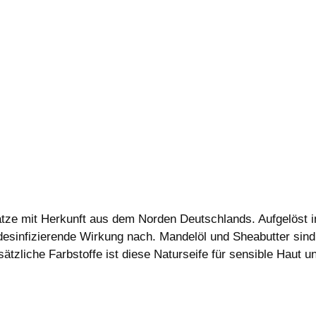
n
ätze mit Herkunft aus dem Norden Deutschlands. Aufgelöst i
desinfizierende Wirkung nach. Mandelöl und Sheabutter sind
tzliche Farbstoffe ist diese Naturseife für sensible Haut u
chtest diese Seife doch lieber mit Duft?Hier geht es zur Va
a Seed Oil**, Butyrospermum Parkii Butter**, Ricinus Comm
heabutter**, Rizinusöl**, Natriumhydroxid (für Verseifung no