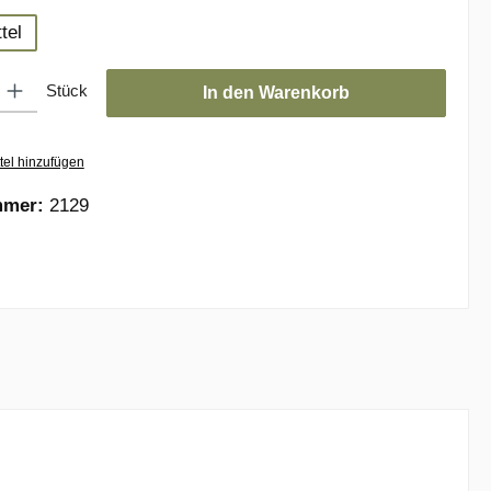
tel
: Gib den gewünschten Wert ein oder benutze die Schaltflächen um die
Stück
In den Warenkorb
tel hinzufügen
mmer:
2129