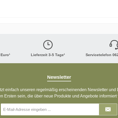
sorgfältig in unserer kleinen Manufaktur in Weinheim handg
 Euro¹
Lieferzeit 3-5 Tage¹
Servicetelefon 062
Newsletter
tzt einfach unseren regelmäßig erscheinenden Newsletter und D
en Ersten sein, die über neue Produkte und Angebote informiert
E-
Mail-
Adresse