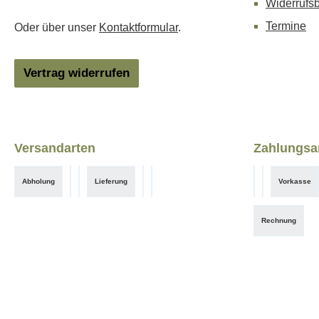
Widerrufs
Termine
Oder über unser
Kontaktformular
.
Vertrag widerrufen
Versandarten
Zahlungsa
Abholung
Lieferung
Vorkasse
DHL
DHL-Gewerbe
Hermes
Hermes-Gewerbe
Klarna Expr
Benutzerdef
Rechnung