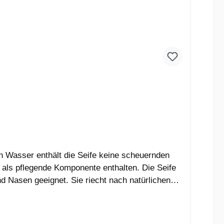
n Wasser enthält die Seife keine scheuernden
 als pflegende Komponente enthalten. Die Seife
nd Nasen geeignet. Sie riecht nach natürlichen
riante Soleseife Rosenholz.IngredientsPrunus
unis Seed Oil**, Sodium Hydroxide, Sodium
twendig), Steinsalz**Rohstoffe aus kontrolliert