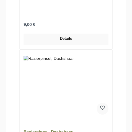
Regulärer Preis:
9,00 €
Details
Rasierpinsel, Dachshaar