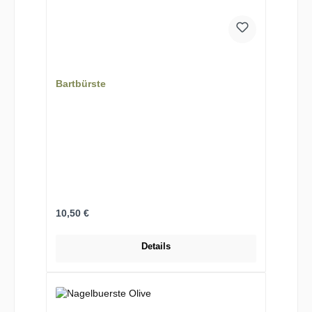
Bartbürste
Regulärer Preis:
10,50 €
Details