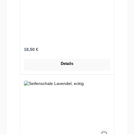
Regulärer Preis:
18,50 €
Details