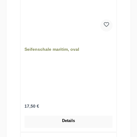
Seifenschale maritim, oval
Regulärer Preis:
17,50 €
Details