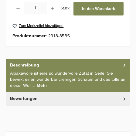
Produkt Anzahl: Gib den gewünschten Wert ein oder benutze die Schaltflächen um d
Stück
In den Warenkorb
Zum Merkzettel hinzufügen
Produktnummer:
2318-85BS
Beschreibung
Alpakawolle ist eine so wundervolle Zutat in Seife! Sie
bewirkt einen wunderbar cremigen Schaum und das tolle an
dieser Woll…
Mehr
Bewertungen