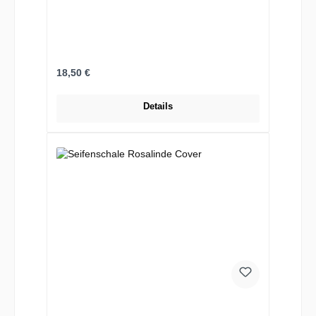
Regulärer Preis:
18,50 €
Details