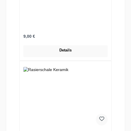
Regulärer Preis:
9,00 €
Details