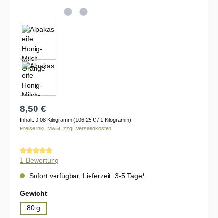
Regulärer Preis:
8,50 €
Inhalt:
0.08 Kilogramm
(106,25 € / 1 Kilogramm)
Preise inkl. MwSt. zzgl. Versandkosten
Durchschnittliche Bewertung von 5 von 5 Sternen
1 Bewertung
Sofort verfügbar, Lieferzeit: 3-5 Tage¹
auswählen
Gewicht
80 g