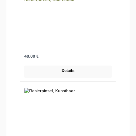
Regulärer Preis:
40,00 €
Details