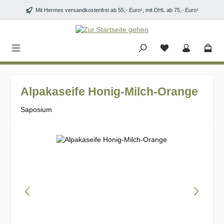
Zum Hauptinhalt springen
Mit Hermes versandkostenfrei ab 55,- Euro¹, mit DHL ab 75,- Euro¹
Alpakaseife Honig-Milch-Orange
Saposium
Bildergalerie überspringen