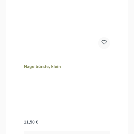
Nagelbürste, klein
Regulärer Preis:
11,50 €