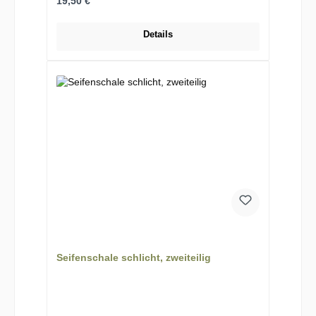
Regulärer Preis:
19,50 €
Details
Seifenschale schlicht, zweiteilig