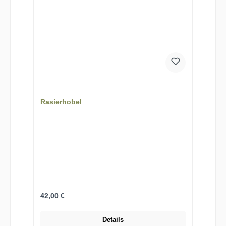
Rasierhobel
Regulärer Preis:
42,00 €
Details