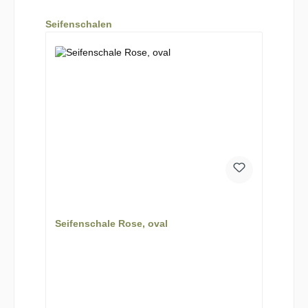
Produktgalerie überspringen
Seifenschalen
Seifenschale Rose, oval