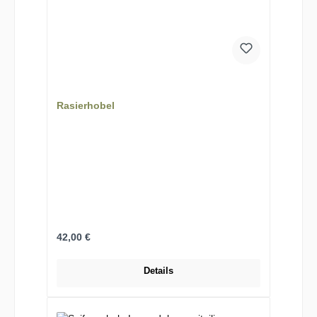
Rasierhobel
Regulärer Preis:
42,00 €
Details