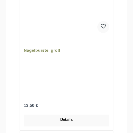
Nagelbürste, groß
Regulärer Preis:
13,50 €
Details