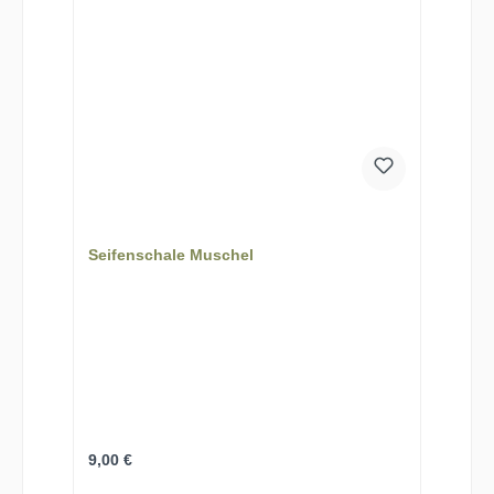
Seifenschale Muschel
Regulärer Preis:
9,00 €