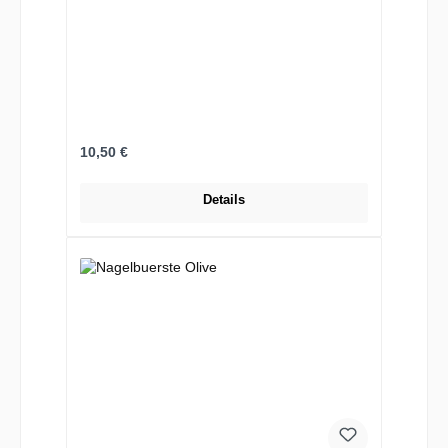
Regulärer Preis:
10,50 €
Details