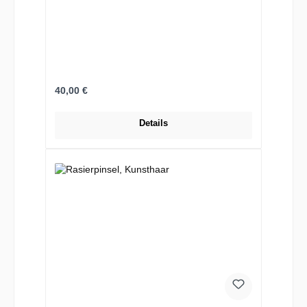
Regulärer Preis:
40,00 €
Details