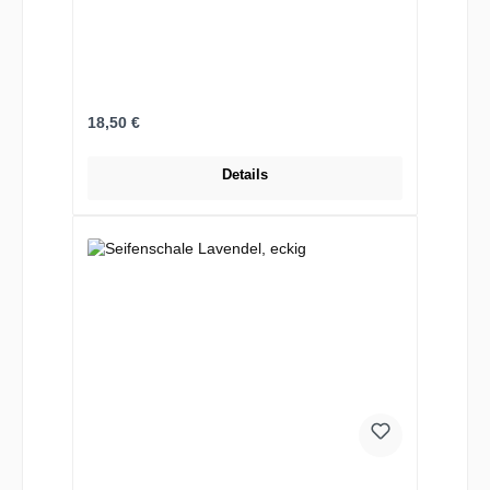
Regulärer Preis:
18,50 €
Details