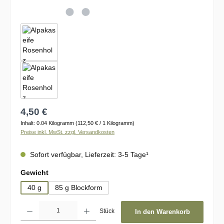
Regulärer Preis:
4,50 €
Inhalt:
0.04 Kilogramm
(112,50 € / 1 Kilogramm)
Preise inkl. MwSt. zzgl. Versandkosten
Sofort verfügbar, Lieferzeit: 3-5 Tage¹
auswählen
Gewicht
40 g
85 g Blockform
Produkt Anzahl: Gib den gewünschten Wert ein oder benutze die Schaltflächen um d
Stück
In den Warenkorb