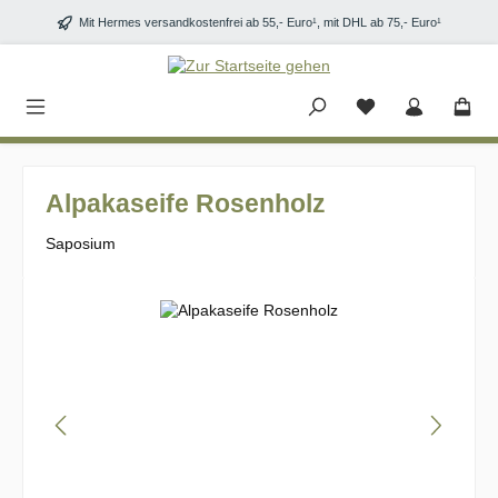
Zum Hauptinhalt springen
Mit Hermes versandkostenfrei ab 55,- Euro¹, mit DHL ab 75,- Euro¹
Alpakaseife Rosenholz
Saposium
Bildergalerie überspringen