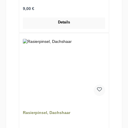
Regulärer Preis:
9,00 €
Details
Rasierpinsel, Dachshaar