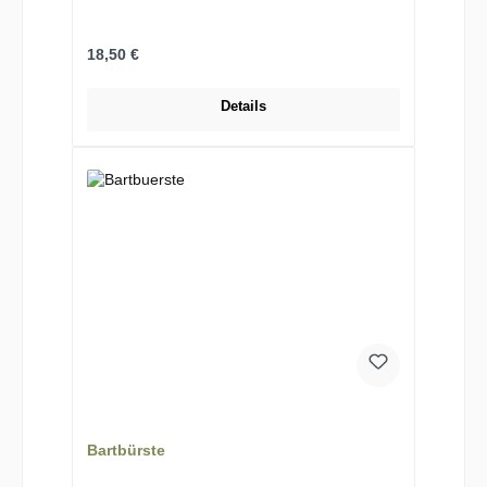
Regulärer Preis:
18,50 €
Details
Bartbürste