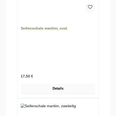
Seifenschale maritim, oval
Regulärer Preis:
17,50 €
Details