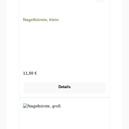
Nagelbürste, klein
Regulärer Preis:
11,50 €
Details