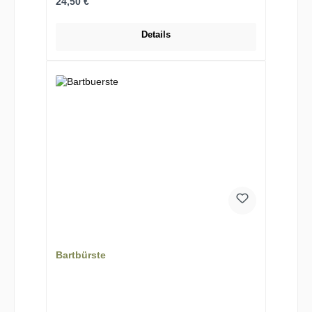
Regulärer Preis:
24,50 €
Details
Bartbürste