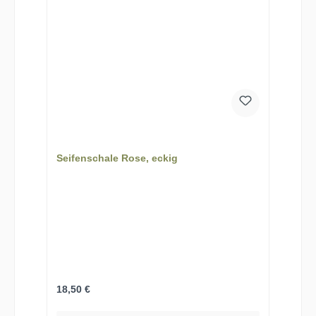
Seifenschale Rose, eckig
Regulärer Preis:
18,50 €