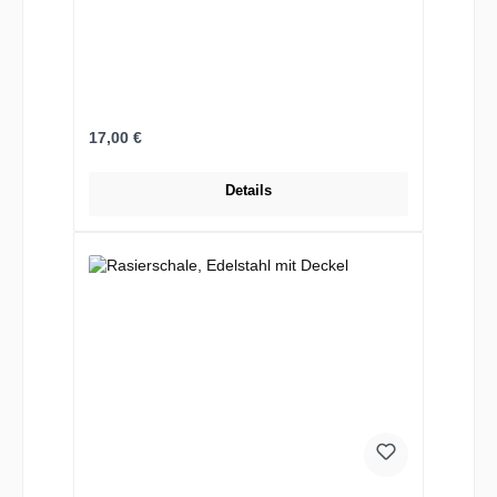
Regulärer Preis:
17,00 €
Details