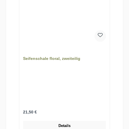
Seifenschale floral, zweiteilig
Regulärer Preis:
21,50 €
Details