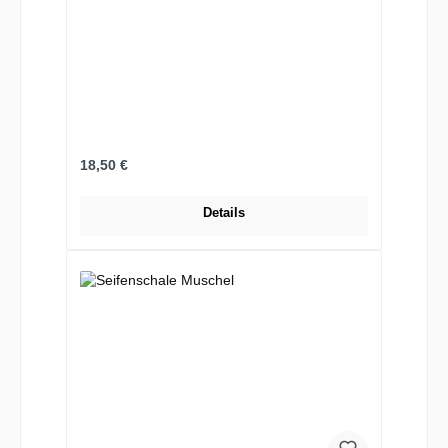
Regulärer Preis:
18,50 €
Details