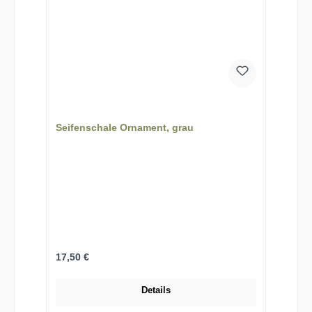
Seifenschale Ornament, grau
Regulärer Preis:
17,50 €
Details