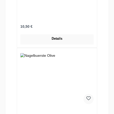
Regulärer Preis:
10,50 €
Details