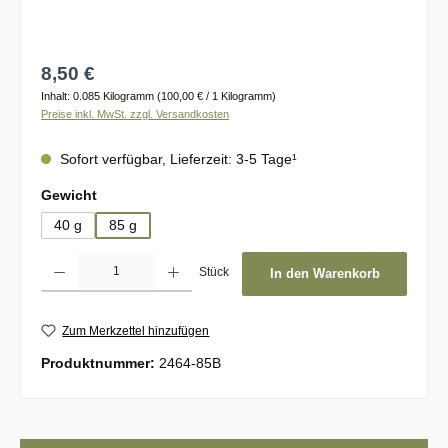
Regulärer Preis:
8,50 €
Inhalt:
0.085 Kilogramm
(100,00 € / 1 Kilogramm)
Preise inkl. MwSt. zzgl. Versandkosten
Sofort verfügbar, Lieferzeit: 3-5 Tage¹
auswählen
Gewicht
40 g
85 g
Produkt Anzahl: Gib den gewünschten Wert ein oder benutze die Schaltflächen um d
Stück
In den Warenkorb
Zum Merkzettel hinzufügen
Produktnummer:
2464-85B