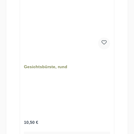
Gesichtsbürste, rund
Regulärer Preis:
10,50 €