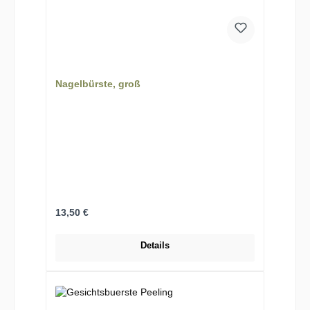
Nagelbürste, groß
Regulärer Preis:
13,50 €
Details