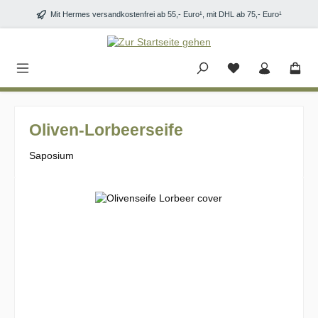
Zum Hauptinhalt springen
Mit Hermes versandkostenfrei ab 55,- Euro¹, mit DHL ab 75,- Euro¹
Oliven-Lorbeerseife
Saposium
Bildergalerie überspringen