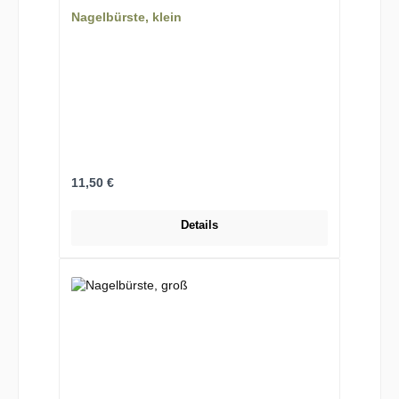
Nagelbürste, klein
Regulärer Preis:
11,50 €
Details