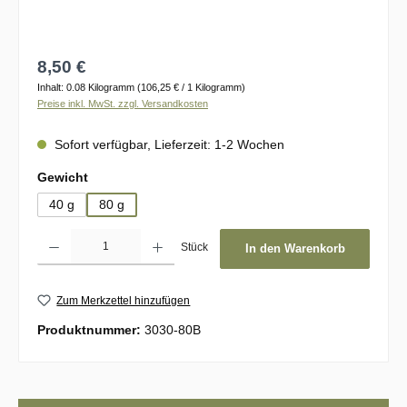
Regulärer Preis:
8,50 €
Inhalt:
0.08 Kilogramm
(106,25 € / 1 Kilogramm)
Preise inkl. MwSt. zzgl. Versandkosten
Sofort verfügbar, Lieferzeit: 1-2 Wochen
auswählen
Gewicht
40 g
80 g
Produkt Anzahl: Gib den gewünschten Wert ein oder benutze die Schaltflächen um d
Stück
In den Warenkorb
Zum Merkzettel hinzufügen
Produktnummer:
3030-80B