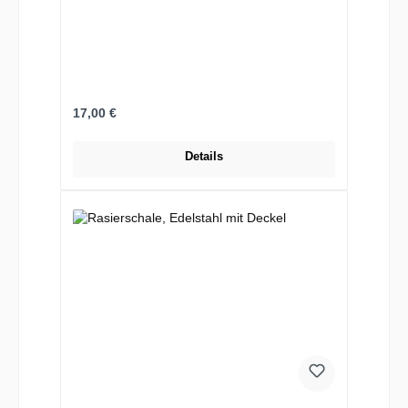
Regulärer Preis:
17,00 €
Details