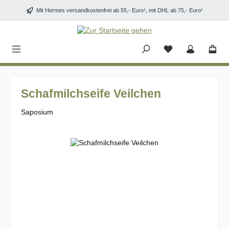
Zum Hauptinhalt springen
Mit Hermes versandkostenfrei ab 55,- Euro¹, mit DHL ab 75,- Euro¹
Schafmilchseife Veilchen
Saposium
Bildergalerie überspringen