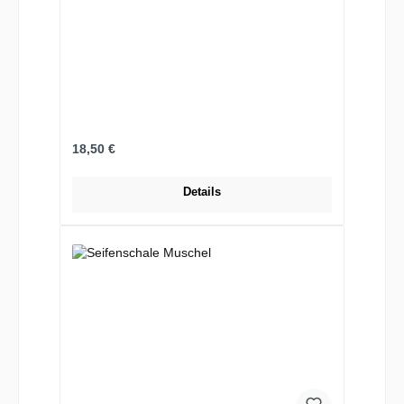
Regulärer Preis:
18,50 €
Details