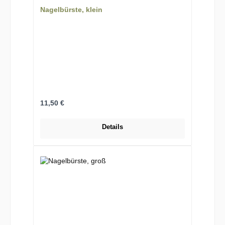
Nagelbürste, klein
Regulärer Preis:
11,50 €
Details