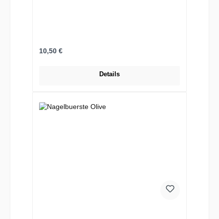
Regulärer Preis:
10,50 €
Details