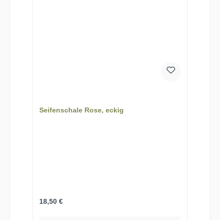
Seifenschale Rose, eckig
Regulärer Preis:
18,50 €