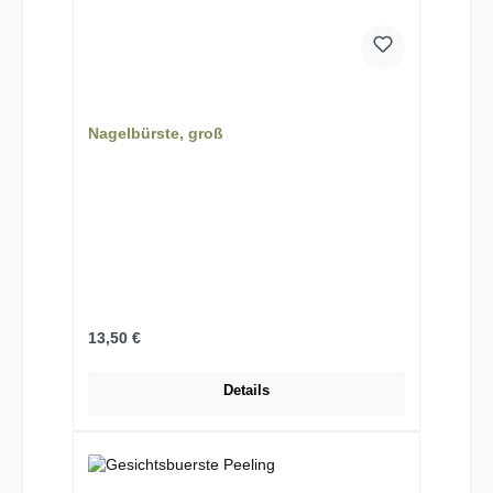
Nagelbürste, groß
Regulärer Preis:
13,50 €
Details