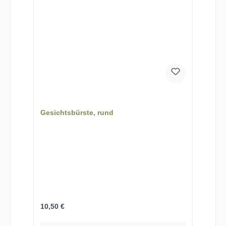
Gesichtsbürste, rund
Regulärer Preis:
10,50 €