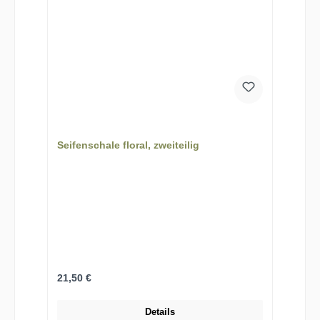
Seifenschale floral, zweiteilig
Regulärer Preis:
21,50 €
Details