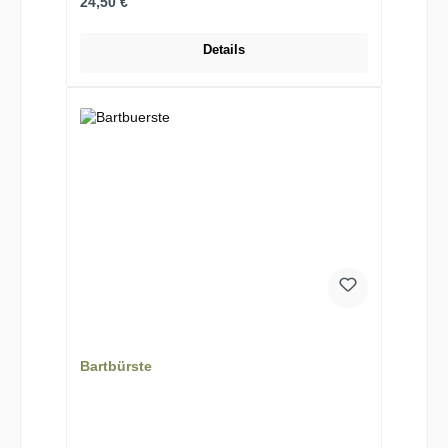
Regulärer Preis:
24,50 €
Details
Bartbürste