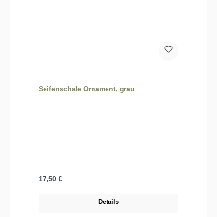
Seifenschale Ornament, grau
Regulärer Preis:
17,50 €
Details